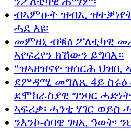
ንፖለቲካዊ ሕማም፡
ብኣምዑት ዝብኢ ዝተቓነየት 
ሓደ እዩ፡
መምዘኒ ብቑዕ ፖለቲካዊ መ
ኣየፍረየን ክኸውን ይግባእ።
“ዝኣዘዝናዮ ዝሰርሕ ህዝቢ 
ደምዳሚ መግለጺ 4ይ ስሩዕ
ደሞክራስያዊ ግንባር ሓድነት
ኣፍሪቃ፡ ሓንቲ ሃገር ወይስ 
ንእንኮ-ሰባዊ ገዛኢ ዓወት፡