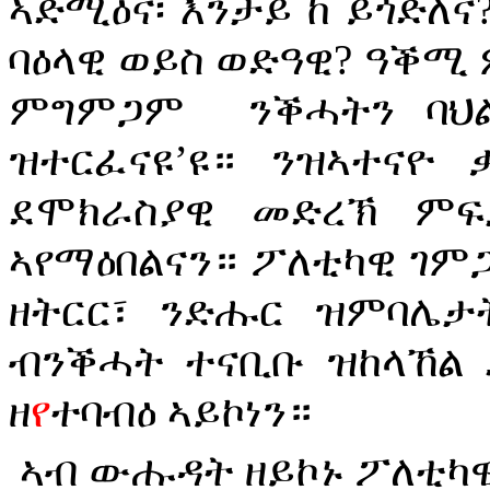
ኣድሚዕና፡ እንታይ ከ ይጎድለና
ባዕላዊ ወይስ ወድዓዊ? ዓቕሚ 
ምግምጋም
ንቕሓትን ባህ
ዝተርፈናዩ’ዩ። ንዝኣተናዮ
ደሞክራስያዊ መድረኽ ምፍ
ኣየማዕበልናን። ፖለቲካዊ ገም
ዘትርር፣ ንድሑር ዝምባሌታ
ብንቕሓት ተናቢቡ ዝከላኸል 
ዘ
የ
ተባብዕ ኣይኮነን።
ኣብ
ውሑዳት
ዘይኮኑ
ፖለቲካ