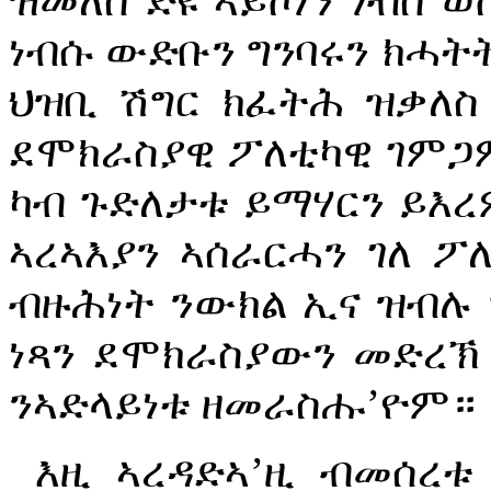
ዝመለሰ ድዩ ኣይኮነን ነብስ ወ
ነብሱ ውድቡን ግንባሩን ክሓትት
ህዝቢ ሽግር ክፈትሕ ዝቃለስ
ደሞክራስያዊ ፖለቲካዊ ገምጋም
ካብ ጉድለታቱ ይማሃርን ይእረ
ኣረኣእያን ኣሰራርሓን ገለ 
ብዙሕነት ንውክል ኢና ዝብሉ ግ
ነጻን ደሞክራስያውን መድረኽ
ንኣድላይነቱ ዘመራስሑ’ዮም።
እዚ ኣረዳድኣ’ዚ ብመሰረቱ