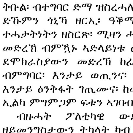
ቅቡል፡ ብተግባር ድማ ዝስረሓ
ድኹምን ጎኒኻ ዘርኢ፡ ዓቕሚ
ተሓታትነትን ዘስርጽ፡ ሚዛን 
መድረኽ ብምዃኑ ኣድላይነቱ ዕ
ደሞክራስያውን መድረኽ ከፊ
ብምግባር፡ እንታይ ወጢ
ን
ና፡
እንታይ ዕንቅፋት ገጢሙና፡ ከ
ኢልካ ምግምጋም ፍቱን ኣገባ
ብዙሓት ፖለቲካዊ ውድ
ዘይመንግስታውን ትካላት ካብ 