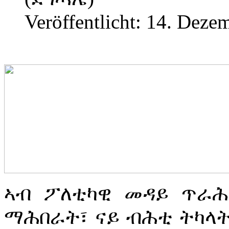
Veröffentlicht: 14. Deze
ኣብ ፖለቲካዊ መዳይ ጥራሕ
ማሕበራት፣ ናይ ብሕቲ ትካላ