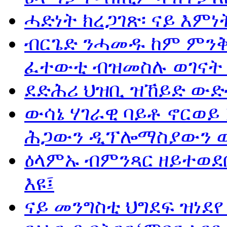
ሓድነት ክረጋገጽ፡ ናይ እምነ
ብርጌድ ንሓመዱ ከም ምንቅስ
ፈተውቲ ብዝመስሉ ወገናት ጉ
ደድሕሪ ህዝቢ ዝኸይድ ውድ
ውሳኔ ሃገራዊ ባይቶ ኖርወይ
ሕጋውን ዲፕሎማስያውን ወ
ዕላምኡ ብምንጻር ዘይተወደ
እዩ፤
ናይ መንግስቲ ህግደፍ ዝነደየ