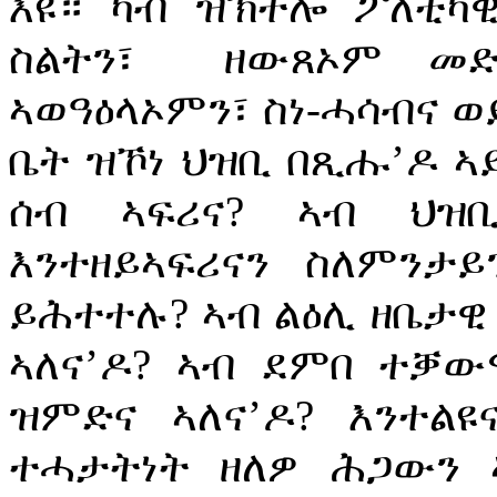
እዩ። ካብ ዝኽተሎ ፖለቲካዊ
ስልትን፣
ዘውጸኦም መድ
ኣወዓዕላኦምን፣ ስነ-ሓሳብና ወ
ቤት ዝኾነ ህዝቢ በጺሑ’ዶ ኣ
ሰብ ኣፍሪና? ኣብ ህዝ
እንተዘይኣፍሪናን ስለምንታይ
ይሕተተሉ? ኣብ ልዕሊ ዘቤታዊ
ኣለና’ዶ? ኣብ ደምበ ተቓ
ዝምድና ኣለና’ዶ? እንተል
ተሓታትነት ዘለዎ ሕጋውን 