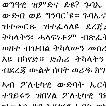
ወግዓዊ ዝምድና ድዩ? ጉባኤ
ውድብ ወይ ግንባር’ዩ። ጉባኤና
ዝተመርጹ ዝተፈላለዩ ደረጃ
ትካላትን፡ ሓላፍነቶም ብጽፈ
ወዘተ ብዝብል ትካላውን መሰረ
እዩ ዘካየድ። ድሕሪ ትካላት
ብደረጃ ውልቀ ሰባት ወሪዱ ክ
ኣብ ፖለቲካዊ ውድባት ኤ
ተገይሩን
ዝበሃል ፖለቲካዊ ገ