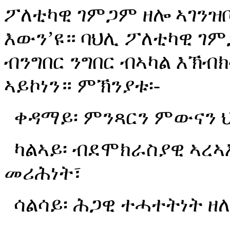
ፖለቲካዊ
ገምጋም
ዘሎ
ኣገንዝ
እ
ውን
’
ዩ።
ባህሊ
ፖለቲካዊ
ገም
ብንግበር
ንግበር
ብኣካል
እኽብ
ኣይኮነን።
ምኽንያቱ፡
-
ቀዳማይ፡
ምንጻርን
ምውናን
ካልኣይ፡
ብደሞክራስያዊ
ኣረኣ
መሪሕነት፣
ሳልሳይ፡
ሕጋዊ
ተሓተትነት
ዘ