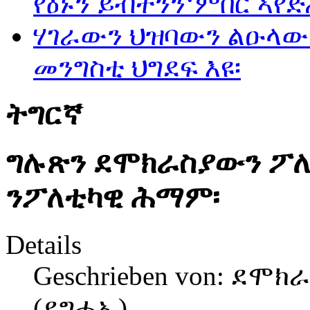
የዕኑን ይብትንን‘ምበር ኣየድ
ሃገራውን ህዝባውን ልዑላውነ
መንግስቲ ህግደፍ እዩ፡
ትግርኛ
ግሉጽን ደሞክራስያውን ፖለ
ንፖለቲካዊ ሕማም፡
Details
Geschrieben von:
ደሞክራ
(ደግሓኤ)