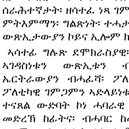
ሰራሕተኛታት፡ ዘሳተፈ ነጻ ገም
ምትእምማን፡ ግልጽነት፡ ተሓታ
ውጽኢታውያን ኮይና ኢሎም 
ኣሳተፊ ግሉጽ ደሞክራስያዊ
ኣገዳስነቱን ውጽኢቱን ብ
ኤርትራውያን ብሓፈሻ፡ ፖለ
ፖለቲካዊ ገምጋምን ኣድላይነቱ
ተናጸል ውድባት ኮነ ሓባራዊ 
መድረኽ ከፊትና፡ ብሓባር ከ