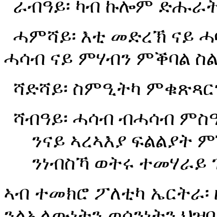
ራብዓይ፡
ካብ
ኩሎም
ድሑራ
ሓምሻይ፡
እቲ
መድረኽ
ናይ
ሓ
ሓሳብ
ናይ
ምሃብን
ምቕባል
ስ
ሻድሻይ፡
ስምዒትካ
ምቁጽጻር
ሻብዓይ፡
ሓሳብ
ብሓሳብ
ምስ
ንናይ
ኣረኣእያ
ፍልልያት
ም
ንነብስኻ
ወትሩ
ተመሃራይ
ኣብ ተመክሮ ፖለቲካ ኤርትራ፡ 
ንልኡላውነትን ወሳንነትን ህዝቢ