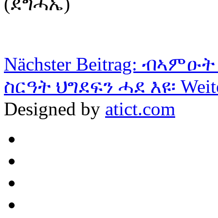
(ደግሓኤ)
Nächster Beitrag: ብኣም
ስርዓት ህግደፍን ሓደ እዩ፡
Weit
Designed by
atict.com