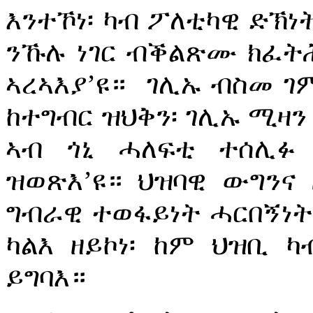
እንተኾነ፡ ካብ ፖለቲካዊ ድኽ
ንኹሉ ነገር ብቕልጽሙ ክፈትሕ
ኣረኣእያ’ዩ።
ገሊኡ ብስመ ገ
ከተግብር ዝህቅን፡ ገሊኡ ሚዛን
ኣብ ጎኒ ሓለፍቲ ተሰሊፉ
ዝወጽእ’ዩ። ህዝባዊ ውግንና 
ግብራዊ ተወፋይነት ሓርበኝነ
ካልእ ዘይኮነ፡ ከም ህዝቢ 
ይግባእ።