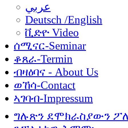
عربي
Deutsch /English
ቪድዮ Video
ሰሚናር-Seminar
ቆጸራ-Termin
ብዛዕባና - About Us
ወኸሳ-Contact
ኣገባብ-Impressum
ግሉጽን ደሞክራስያውን ፖለ