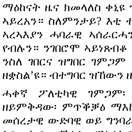
ማዕከናት ዜና ክመላለስ ቀኒዩ 
ኣይረአን። ስለምንታይ? እቲ 
ኣረኣእያን ሓባራዊ ኣሰራርሓን
የብሉን። ንገበሮሞ ኣይነጸብቆ 
ንስለ ገበርና ዝግበር ገምጋም
ዘቋስል’ዩ። ብተግባር ዝኸውን 
ሓቀኛ ፖለቲካዊ ገምጋም፡
ዘይምቅዳው፡ ምጥቕቓዕ ማእከ
መሰረታዊ ውድባዊ ወይ ግን