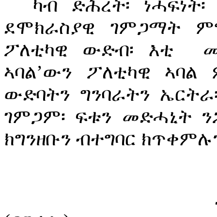
ካብ ድሕረት፡ ነሓፍነት፡
ደሞክራስያዊ ገምጋማት ም
ፖለቲካዊ ውድብ፡ እቲ
መ
ኣባል’ውን ፖለቲካዊ ኣባል
ውድባትን ግንባራትን ኤርትራ
ገምጋም፡ ፍቱን መድሓኒት 
ክግንዘቡን ብተግባር ክጥቀምሉ