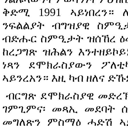
ቅድሚ 1991 ኣይነበረን።
ንፍልልያት ብግዝያዊ ስምዒ
ብድሑር ስምዒታት ዝሰኸረ ዕሙ
ከረጋግጽ ዝሕልን እንተዘይኮይ
ነጻን ደሞክራስያውን ፖለ
ኣይንረአን። እዚ ካብ ዘለና ድ
ብርግጽ ደሞክራስያዊ መድረኽ
ገምጊምና፡ መጻኢ መደባት ሰ
መግለጽን ምስማዕ ሓድሽ ኣይ