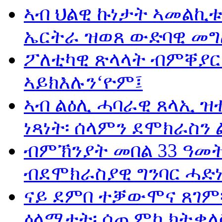
ኣብ ህልዊ ኩነታት ኣመልኪቱ
ኤርትራ ዝወጸ ውድባዊ መግ
ፖለቲካዊ ጽላላት ብምቐያር 
ኣይክእሉን‘ዮም፤
ኣብ ልዕሊ ሓባራዊ ጸላኢ ዝ
ነጻነት፡ ሰላምን ደሞክራስን
ብምኽንያት መበል 33 ዓመት 
ብደሞክራስያዊ ግንባር ሓድ
ናይ ደምበ ተቓውሞና ጸገም
ዕላማታት፡ ሰጢምካ ክትቃለ