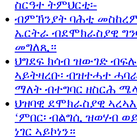
ስርዓተ ትምህርቲ፡-
ብምኽንያት ባሕቲ መስከረ
ኤርትራ ብደሞክራስያዊ ግን
መግለጺ።
ህግደፍ ክሳብ ዝውገድ ብፍ
ኣይትዛረቡ፡ ብዝተሓተ ሓባ
ማለት ብተግባር ዘስርሕ ሜላ
ህዝባዊ ደሞክራስያዊ ኣረኣ
‘ምበር፡ ብልግሲ ዝወሃብ 
ነገር ኣይኮነን።